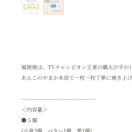
福徳焼は、TVチャンピオン王者の職人が手が
あんこのやまか本店で一枚一枚丁寧に焼き上
------------------------------------------
＜内容量＞
●５個
(小倉3個、バター1個、栗1個)