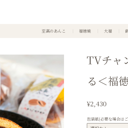
至高のあんこ
福徳焼
大福
TVチャ
る＜福徳
¥2,430
包装紙(必要な場合はご