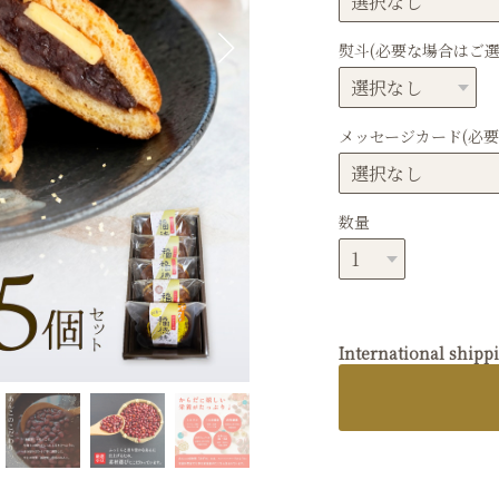
熨斗(必要な場合はご選
Next
メッセージカード(必
数量
International shipp